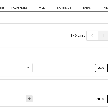
EES
KALFSVLEES
WILD
BARBECUE
TAPAS
ME
1 - 5 van 5
1
2.00
20.00