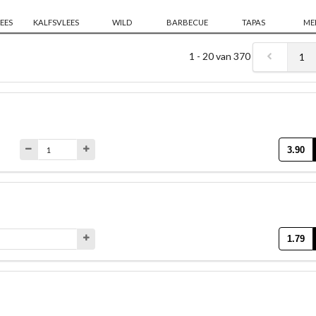
EES
KALFSVLEES
WILD
BARBECUE
TAPAS
ME
1 - 20 van 370
1
3.90
1.79