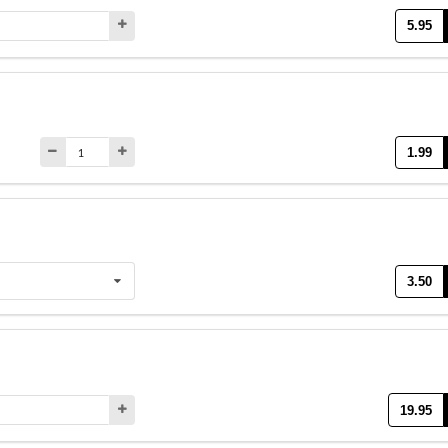
5.95
1.99
3.50
19.95