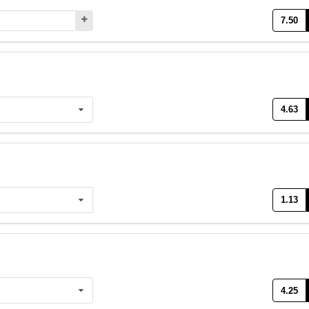
7.50
4.63
1.13
4.25