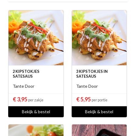
2 KIPSTOKJES
3 KIPSTOKJES IN
SATESAUS
SATESAUS
Tante Door
Tante Door
€ 3,95
€ 5,95
per zakje
per portie
Bekijk & bestel
Bekijk & bestel