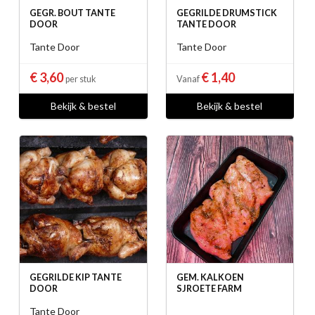
GEGR. BOUT TANTE
GEGRILDE DRUMSTICK
DOOR
TANTE DOOR
Tante Door
Tante Door
€ 3,60
€ 1,40
per stuk
Vanaf
Bekijk & bestel
Bekijk & bestel
GEGRILDE KIP TANTE
GEM. KALKOEN
DOOR
SJROETE FARM
Tante Door