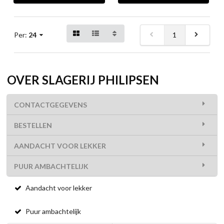
1
Per:
24
OVER SLAGERIJ PHILIPSEN
CONTACTGEGEVENS
BESTELLEN
AANDACHT VOOR LEKKER
PUUR AMBACHTELIJK
Aandacht voor lekker
Puur ambachtelijk