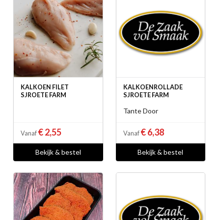
KALKOEN FILET
KALKOENROLLADE
SJROETE FARM
SJROETE FARM
Tante Door
€ 2,55
€ 6,38
Vanaf
Vanaf
Bekijk & bestel
Bekijk & bestel