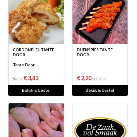
CORDONBLEU TANTE
DIJENSPIES TANTE
DOOR
DOOR
Tante Door
€ 3,83
€ 2,20
Vanaf
per stuk
Bekijk & bestel
Bekijk & bestel