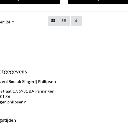
er:
24
ctgegevens
 vol Smaak Slagerij Philipsen
straat 17, 5981 BA Panningen
 01 36
erijphilipsen.nl
gstijden