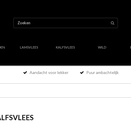
OEN
LAMSVLEES
KALFSVLEES
WILD
Aandacht voor lekker
Puur ambachtelijk
LFSVLEES