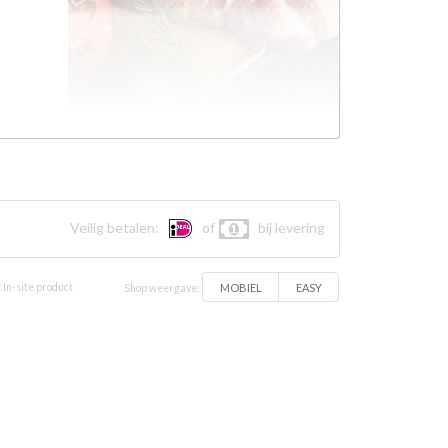
Veilig betalen:
of
bij levering
MOBIEL
EASY
 In-site product
Shop weergave: