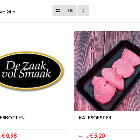
er:
24
FSBOTTEN
KALFSOESTER
€ 0,98
€ 5,20
f
Vanaf