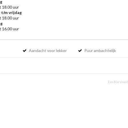
g
t 18.00 uur
 t/m vrijdag
t 18.00 uur
ag
t 16.00 uur
Aandacht voor lekker
Puur ambachtelijk
Een Bon Vivant