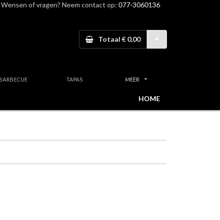
Wensen of vragen? Neem contact op:
077-3060136
Totaal € 0,00
BARBECUE
TAPAS
MEER
HOME