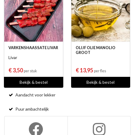
VARKENSHAASSATE LIVAR
OLIJF OLIE MANOLIO
GROOT
Livar
€ 3,50
€ 13,95
per stuk
per fles
Bekijk & bestel
Bekijk & bestel
Aandacht voor lekker
Puur ambachtelijk