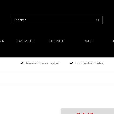
OEN
LAMSVLEES
KALFSVLEES
WILD
Aandacht voor lekker
Puur ambachtelijk