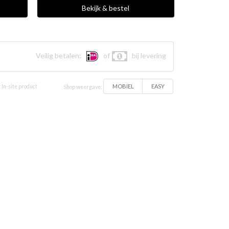
Bekijk & bestel
Veilig betalen:
of
bij levering
MOBIEL
EASY
 In-site product
Shop weergave: