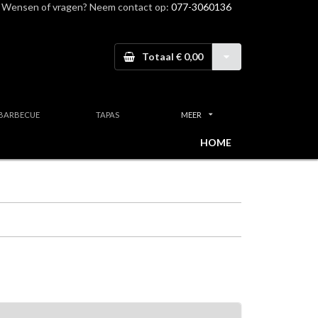
Wensen of vragen? Neem contact op:
077-3060136
Totaal € 0,00
BARBECUE
TAPAS
MEER
HOME