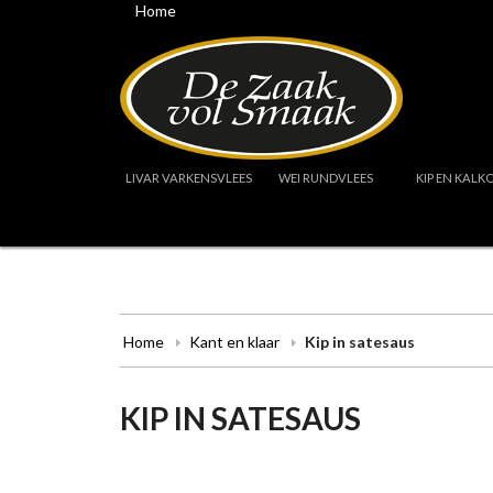
Home
LIVAR VARKENSVLEES
WEI RUNDVLEES
KIP EN KALK
Home
Kant en klaar
Kip in satesaus
KIP IN SATESAUS