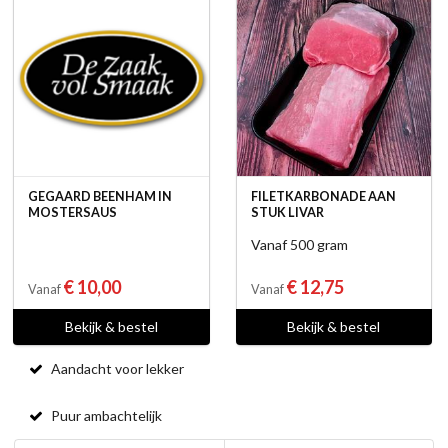
GEGAARD BEENHAM IN
FILETKARBONADE AAN
MOSTERSAUS
STUK LIVAR
Vanaf 500 gram
€ 10,00
€ 12,75
Vanaf
Vanaf
Bekijk & bestel
Bekijk & bestel
Aandacht voor lekker
Puur ambachtelijk