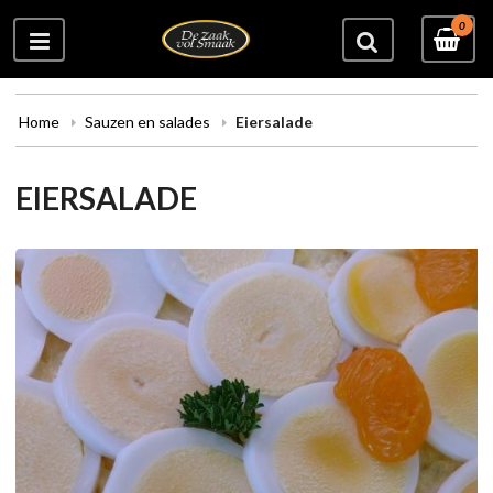
0
Home
Sauzen en salades
Eiersalade
EIERSALADE