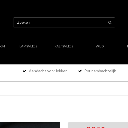
OEN
LAMSVLEES
KALFSVLEES
WILD
Aandacht voor lekker
Puur ambachtelijk