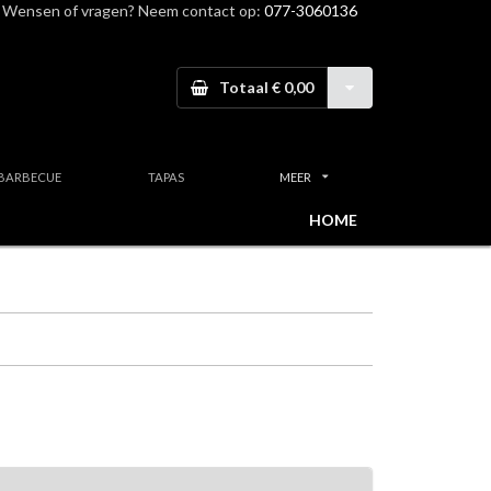
Wensen of vragen? Neem contact op:
077-3060136
Totaal € 0,00
BARBECUE
TAPAS
MEER
HOME