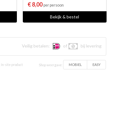
€ 8,00
per persoon
Bekijk & bestel
Veilig betalen:
of
bij levering
MOBIEL
EASY
 In-site product
Shop weergave: