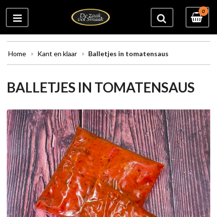
0
Home
Kant en klaar
Balletjes in tomatensaus
BALLETJES IN TOMATENSAUS